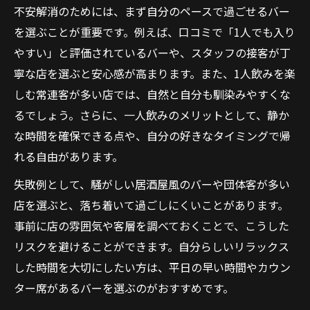
不安解消のためには、まず自分のペースで過ごせるバー
一人バーを楽しむための心の準備と工夫
を選ぶことが重要です。例えば、口コミで「1人でも入り
バー一人飲みで自然体を保つための方法
やすい」と評価されているバーや、スタッフの接客が丁
女性でも安心なバーでの一人時間の工夫
寧な店を選ぶと安心感が高まります。また、1人飲みを楽
女性が安心してバー一人飲みを楽しむ秘訣
しむ常連客が多い店では、自然と自分も馴染みやすくな
るでしょう。さらに、一人飲みのメリットとして、静か
女性一人でも入りやすいバー選びのポイン
な時間を確保できる点や、自分の好きなタイミングで帰
ト
れる自由があります。
バー一人飲み女性の体験談と安全対策
女性がバー一人飲みを快適に過ごすコツ
失敗例として、騒がしい居酒屋風のバーや団体客が多い
店を選ぶと、落ち着いて過ごしにくいことがあります。
女性向けバー一人飲みのおすすめ過ごし方
事前に店の雰囲気や客層を調べておくことで、こうした
仕事帰りに心を癒すバー一人飲み体験
リスクを避けることができます。自分らしいリラックス
バー一人飲みで仕事帰りの疲れをリセット
した時間を大切にしたい方は、平日の早い時間やカウン
仕事終わりにバー一人で過ごす贅沢な時間
ター席があるバーを選ぶのがおすすめです。
バー一人飲みのリラックス効果を実感しよ