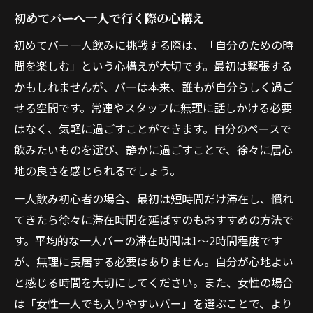
う
初めてバーへ一人で行く際の心構え
仕事帰りにおすすめなバー一人飲みスタイ
初めてバー一人飲みに挑戦する際は、「自分のための時
ル
間を楽しむ」という心構えが大切です。最初は緊張する
バーで一人飲みを楽しむ夜の自分時間
かもしれませんが、バーは本来、誰もが自分らしく過ご
一人飲みで広がるバー文化の新たな発見
せる空間です。常連やスタッフに無理に話しかける必要
バー一人飲みがもたらす文化的な楽しみ
はなく、気軽に過ごすことができます。自分のペースで
飲みたいものを選び、静かに過ごすことで、徐々に居心
一人飲みから広がるバーでの交流の機会
地の良さを感じられるでしょう。
バー一人飲みで知る新しい自分との出会い
一人飲み初心者の場合、最初は短時間だけ滞在し、慣れ
バー文化を深く味わう一人飲みの魅力
てきたら徐々に滞在時間を延ばすのもおすすめの方法で
一人でバーを訪れることで得られる発見
す。平均的な一人バーの滞在時間は1〜2時間程度です
が、無理に長居する必要はありません。自分が心地よい
と感じる時間を大切にしてください。また、女性の場合
は「女性一人でも入りやすいバー」を選ぶことで、より