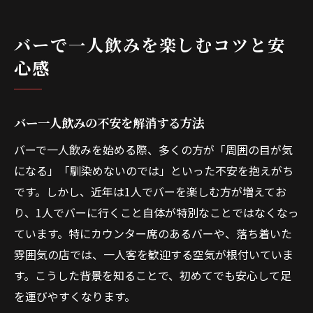
安心して一人でバーを満喫する基本ポイン
ト
バーで一人飲みを楽しむコツと安
自分ペースで過ごすバー一人飲みの魅力
心感
自分のリズムで楽しむバー一人飲み体験
バー一人飲みならではの自由な過ごし方
バー一人飲みの不安を解消する方法
バー一人飲みで感じる心地よい時間の流れ
バーで一人飲みを始める際、多くの方が「周囲の目が気
誰にも邪魔されないバーでの自分時間の価
になる」「馴染めないのでは」といった不安を抱えがち
値
です。しかし、近年は1人でバーを楽しむ方が増えてお
バーで一人楽しむためのおすすめシーン
り、1人でバーに行くこと自体が特別なことではなくなっ
初めての一人バーで緊張しない秘訣
ています。特にカウンター席のあるバーや、落ち着いた
バー一人飲み初心者におすすめの始め方
雰囲気の店では、一人客を歓迎する空気が根付いていま
初めてバーで一人飲みする時の安心ポイン
す。こうした背景を知ることで、初めてでも安心して足
ト
を運びやすくなります。
バー一人飲みデビューで緊張しないコツ