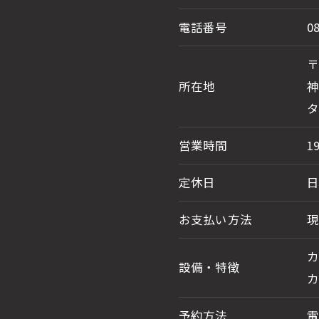
電話番号
0
〒
所在地
神
タ
営業時間
1
定休日
お支払い方法
現
設備・特徴
予約方法
電