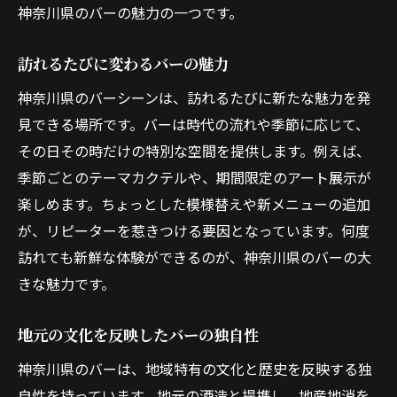
神奈川県のバーの魅力の一つです。
オリジナルカクテルの魅力
地元食材を活かしたカクテルの味わい
訪れるたびに変わるバーの魅力
バーで楽しむ神奈川の地元料理
神奈川県のバーシーンは、訪れるたびに新たな魅力を発
創造性が光るカクテルメニュー
見できる場所です。バーは時代の流れや季節に応じて、
地域ならではの味を楽しむ
その日その時だけの特別な空間を提供します。例えば、
神奈川県のバーで味わう特別な一杯
季節ごとのテーマカクテルや、期間限定のアート展示が
インターネットで探す神奈川県内の個性豊かな
楽しめます。ちょっとした模様替えや新メニューの追加
バー
が、リピーターを惹きつける要因となっています。何度
訪れても新鮮な体験ができるのが、神奈川県のバーの大
オンラインでのバー探しのコツ
きな魅力です。
口コミを活用したバー選び
神奈川県のバーの情報を効率的に収集
地元の文化を反映したバーの独自性
ネットで探す新たなバーの発見
神奈川県のバーは、地域特有の文化と歴史を反映する独
SNSを活用したバーの最新情報
自性を持っています。地元の酒造と提携し、地産地消を