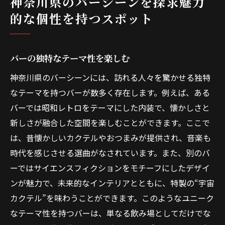
神奈川県のバーシーンを探求魅力
神奈川県のバーで体験する特別な時間
的な個性を持つスポット
歴史と現代が交差する神奈川のバーでの一杯を
楽しむ
バーの独特なテーマ性を楽しむ
歴史あるバーの魅力に迫る
現代的なアプローチが光るバー
神奈川県のバーシーンには、訪れる人々を驚かせる独特
なテーマを持つバーが数多く存在します。例えば、ある
神奈川県のバーの歴史的背景
バーでは昭和レトロをテーマにした内装で、懐かしさと
古さと新しさを兼ね備えたバー
新しさが融合した空間を楽しむことができます。ここで
神奈川県のバーで過ごすひととき
は、昔懐かしいカクテルやおつまみが提供され、音楽も
歴史と現代の融合を楽しむ
時代を感じさせる選曲がなされています。また、別のバ
鎌倉や横浜の街並みを生かした神奈川のユニー
ーではサイエンスフィクションをモチーフにしたデザイ
クなバー
ンが魅力で、未来的なインテリアとともに、特製の“宇宙
街並みを背景にしたバーの魅力
カクテル”を味わうことができます。このようなユニーク
横浜のバーで海を感じる
なテーマ性を持つバーは、単なる飲み場としてだけでな