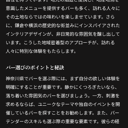
オンラインでのバーの予約と体験
意識したメニューを提供するバーも多く、訪れる人々に
現代アートが彩る最先端の神奈川県のバーで新
その土地ならではの味わいを楽しませています。さら
たな発見
に、鎌倉や横浜の歴史的な街並みにインスパイアされた
アートと融合したバーの空間
インテリアデザインが、非日常的な雰囲気を醸し出して
最新のアートが楽しめるバー
います。こうした地域密着型のアプローチが、訪れる
人々に特別な体験をもたらします。
クリエイティブな雰囲気を提供するバー
アートを通じて広がるバーの魅力
バー選びのポイントと秘訣
神奈川県のバーで体験する新しいアート
神奈川県でバーを選ぶ際には、まず自分の欲しい体験を
アートが生み出すバーの新たな可能性
明確にすることが重要です。静かにくつろぎたいなら、
理想的な一杯を求めて神奈川県のバーを巡る旅
落ち着いた雰囲気のバーを選びましょう。一方、刺激を
自分だけの理想のバーを見つける
求めるならば、ユニークなテーマや独自のイベントを開
神奈川県のバー巡りの旅の楽しさ
催しているバーを探すことをお勧めします。また、バー
バーでの出会いがもたらす感動
テンダーのスキルも選ぶ際の重要な要素です。彼らの経