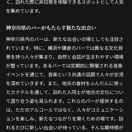
鎌倉のバーで歴史を感じる
く、訪れた際に非日常を体験できるスポットとして人気
を集めています。
ユニークなロケーションが魅力のバー
街と共に進化するバーの姿
神奈川県のバーがもたらす新たな出会い
神奈川県の街並みと共に楽しむ一杯
神奈川県内のバーは、新たな出会いの場としても注目さ
神奈川県内で見つける癒しと刺激が交錯するバ
れています。特に、横浜や鎌倉のバーでは異なる文化背
ー
景を持つ人々が集まり、自然と会話が生まれやすい環境
癒しを提供するバーの特徴
が整っています。あるバーでは定期的に開催される音楽
刺激的な体験ができるバー
イベントを通じて、音楽という共通の話題で人々が交流
リラックスとエキサイトメントの両立
を深めていきます。また、地元の食材をふんだんに使っ
訪れる人々を魅了するバー
たカクテルを通して、訪れた人同士が地元の文化につい
神奈川県のバーで得られる心の充足
て語り合う姿も見られます。これらのバーが提供するの
は、ただのアルコールではなく、人々がコミュニケーシ
癒しと刺激の融合で生まれる新しい価値
ョンを楽しみ、新たなつながりを築くための場です。訪
地元食材を使ったオリジナルカクテルが魅力の
れるたびに新しい出会いが待っている、そんな期待感が
神奈川のバー